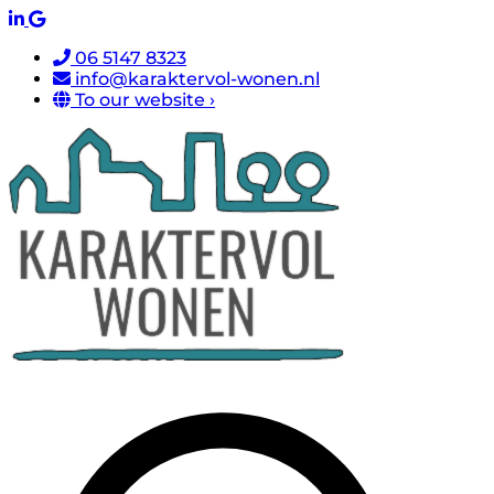
06 5147 8323
info@karaktervol-wonen.nl
To our website ›